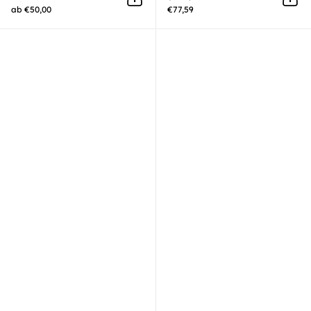
In den Warenkorb
In 
ab €50,00
€77,59