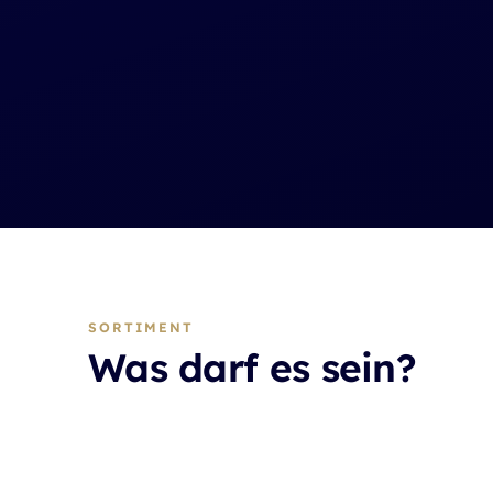
SORTIMENT
Was darf es sein?
Gold
Silber
Barren & Münzen
Barren & Münz