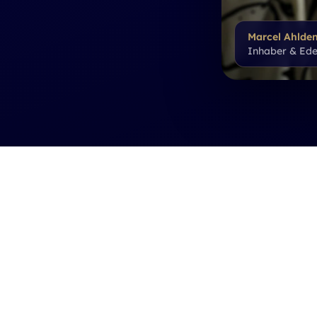
Marcel Ahlde
Inhaber & Ede
Goldnuggets
Schmu
en
Direkt aus Australien
Vintage &