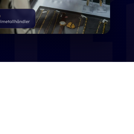
n
lmetallhändler
ck
Goldankauf
 Luxus
Fair verkaufen