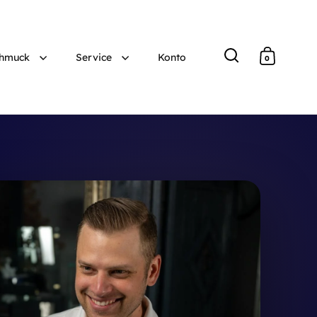
hmuck
Service
Konto
0
Suche
Warenko