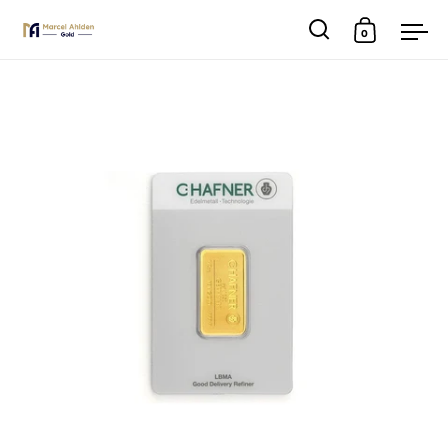
0
Suche
Warenkor
Men
Skip to content