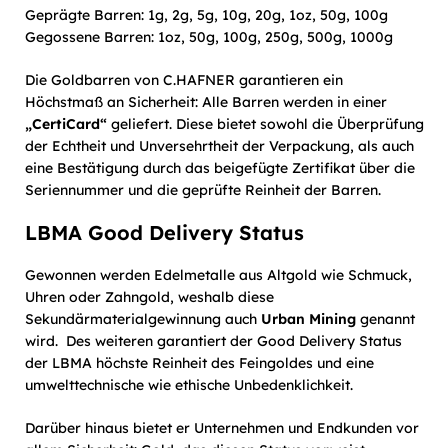
Geprägte Barren: 1g, 2g, 5g, 10g, 20g, 1oz, 50g, 100g
Gegossene Barren: 1oz, 50g, 100g, 250g, 500g, 1000g
Die Goldbarren von C.HAFNER garantieren ein
Höchstmaß an Sicherheit: Alle Barren werden in einer
„CertiCard“
geliefert. Diese bietet sowohl die Überprüfung
der Echtheit und Unversehrtheit der Verpackung, als auch
eine Bestätigung durch das beigefügte Zertifikat über die
Seriennummer und die geprüfte Reinheit der Barren.
LBMA Good Delivery Status
Gewonnen werden Edelmetalle aus Altgold wie Schmuck,
Uhren oder Zahngold, weshalb diese
Sekundärmaterialgewinnung auch
Urban Mining
genannt
wird. Des weiteren garantiert der Good Delivery Status
der LBMA höchste Reinheit des Feingoldes und eine
umwelttechnische wie ethische Unbedenklichkeit.
Darüber hinaus bietet er Unternehmen und Endkunden vor