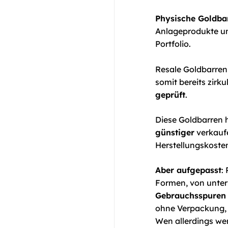
Physische Goldba
Anlageprodukte un
Portfolio.
Resale Goldbarre
somit bereits zirku
geprüft
.
Diese Goldbarren h
günstiger
verkaufe
Herstellungskosten
Aber aufgepasst
:
Formen, von unter
Gebrauchsspure
ohne Verpackung, o
Wen allerdings wen