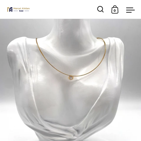
0
Suche
Warenkor
Men
Skip to content