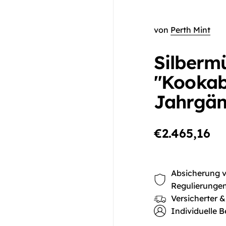
von
Perth Mint
Silberm
"Kookab
Jahrgän
€2.465,16
Absicherung vo
Regulierunge
Versicherter &
Individuelle B