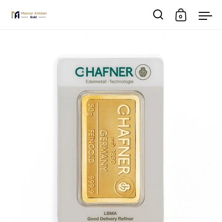
0
Suche
Warenkor
Men
Skip to content