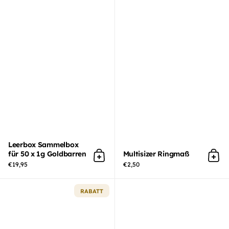
Leerbox Sammelbox
für 50 x 1g Goldbarren
Multisizer Ringmaß
In den Warenkorb
In 
€19,95
€2,50
RABATT