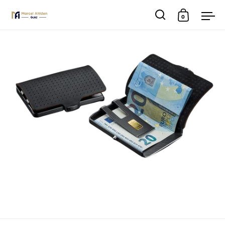
0
Suche
Warenkor
Men
Skip to content