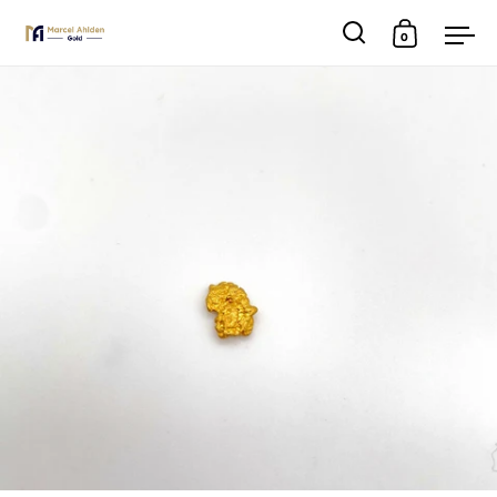
0
Suche
Warenkor
Men
Skip to content