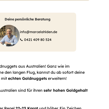
Deine persönliche Beratung
info@marcelahlden.de
📞
0421 409 80 524
ldnuggets aus Australien! Ganz wie im
e den langen Flug, kannst du ab sofort deine
 mit
echten Goldnuggets
erweitern!
stralien sind für ihren
sehr hohen Goldgehalt
der Regel
22-23 Karat
und höher. Ein Zeichen